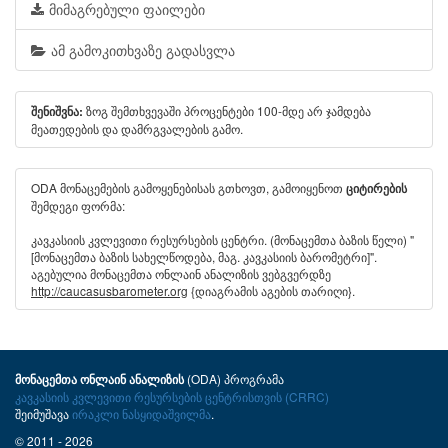
მიმაგრებული ფაილები
ამ გამოკითხვაზე გადასვლა
ზოგ შემთხვევაში პროცენტები 100-მდე არ ჯამდება
შენიშვნა:
მეათედების და დამრგვალების გამო.
ODA მონაცემების გამოყენებისას გთხოვთ, გამოიყენოთ
ციტირების
შემდეგი ფორმა:
კავკასიის კვლევითი რესურსების ცენტრი. (მონაცემთა ბაზის წელი) "
[მონაცემთა ბაზის სახელწოდება, მაგ. კავკასიის ბარომეტრი]".
აგებულია მონაცემთა ონლაინ ანალიზის ვებგვერდზე
http://caucasusbarometer.org
{დიაგრამის აგების თარიღი}.
(ODA) პროგრამა
მონაცემთა ონლაინ ანალიზის
კავკასიის კვლევითი რესურსების ცენტრისთვის (CRRC)
შეიმუშავა
ირაკლი ნასყიდაშვილმა
.
© 2011 - 2026