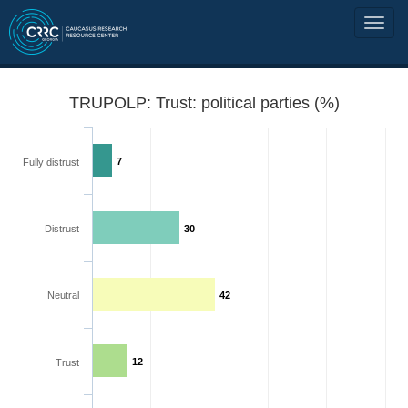
TRUPOLP: Trust: political parties (%)
7
Fully distrust
Distrust
30
Neutral
42
12
Trust