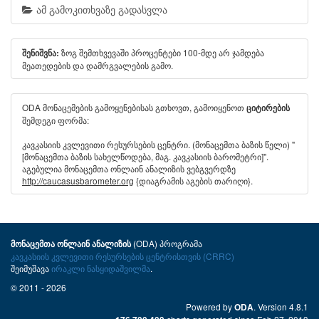
ამ გამოკითხვაზე გადასვლა
ზოგ შემთხვევაში პროცენტები 100-მდე არ ჯამდება
შენიშვნა:
მეათედების და დამრგვალების გამო.
ODA მონაცემების გამოყენებისას გთხოვთ, გამოიყენოთ
ციტირების
შემდეგი ფორმა:
კავკასიის კვლევითი რესურსების ცენტრი. (მონაცემთა ბაზის წელი) "
[მონაცემთა ბაზის სახელწოდება, მაგ. კავკასიის ბარომეტრი]".
აგებულია მონაცემთა ონლაინ ანალიზის ვებგვერდზე
http://caucasusbarometer.org
{დიაგრამის აგების თარიღი}.
(ODA) პროგრამა
მონაცემთა ონლაინ ანალიზის
კავკასიის კვლევითი რესურსების ცენტრისთვის (CRRC)
შეიმუშავა
ირაკლი ნასყიდაშვილმა
.
© 2011 - 2026
Powered by
. Version 4.8.1
ODA