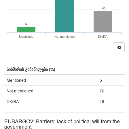
19
5
Mentioned
Not mentioned
DK/RA
სიხშირის განაწილება (%)
Mentioned
5
Not mentioned
76
DK/RA
19
EUBARGOV: Barriers: lack of political will from the
government