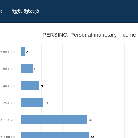
ბა
ჩვენს შესახებ
PERSINC: Personal monetary income l
an 800 GEL
2
1-800 GEL
6
1-400 GEL
9
1-250 GEL
11
to 140 GEL
32
No income
33