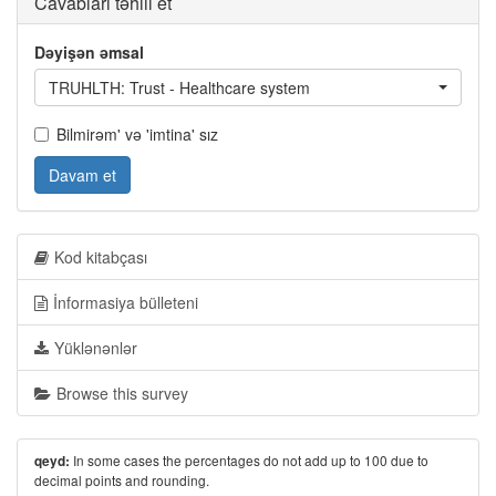
Cavabları təhlil et
Dəyişən əmsal
TRUHLTH: Trust - Healthcare system
Bilmirəm' və 'imtina' sız
Davam et
Kod kitabçası
İnformasiya bülleteni
Yüklənənlər
Browse this survey
In some cases the percentages do not add up to 100 due to
qeyd:
decimal points and rounding.