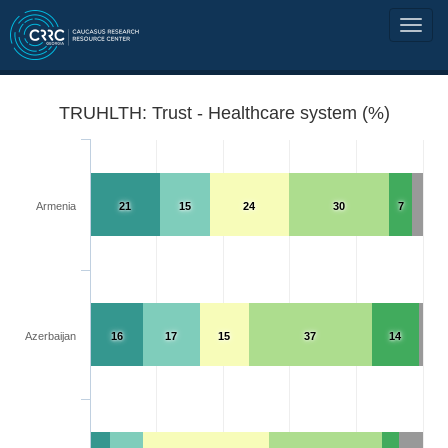
TRUHLTH: Trust - Healthcare system (%)
Armenia
21
15
24
30
7
Azerbaijan
16
17
15
37
14