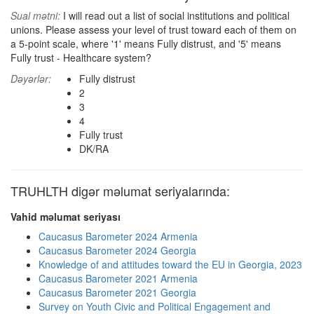
Sual mətni:
I will read out a list of social institutions and political
unions. Please assess your level of trust toward each of them on
a 5-point scale, where '1' means Fully distrust, and '5' means
Fully trust - Healthcare system?
Dəyərlər:
Fully distrust
2
3
4
Fully trust
DK/RA
TRUHLTH digər məlumat seriyalarında:
Vahid məlumat seriyası
Caucasus Barometer 2024 Armenia
Caucasus Barometer 2024 Georgia
Knowledge of and attitudes toward the EU in Georgia, 2023
Caucasus Barometer 2021 Armenia
Caucasus Barometer 2021 Georgia
Survey on Youth Civic and Political Engagement and