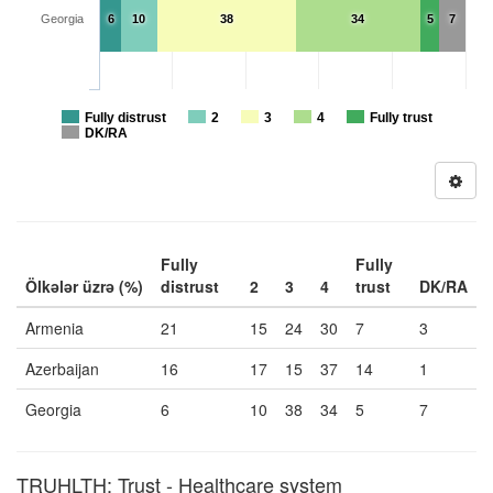
Georgia
6
10
38
34
5
7
Fully distrust
2
3
4
Fully trust
DK/RA
Fully
Fully
Ölkələr üzrə (%)
distrust
2
3
4
trust
DK/RA
Armenia
21
15
24
30
7
3
Azerbaijan
16
17
15
37
14
1
Georgia
6
10
38
34
5
7
TRUHLTH: Trust - Healthcare system