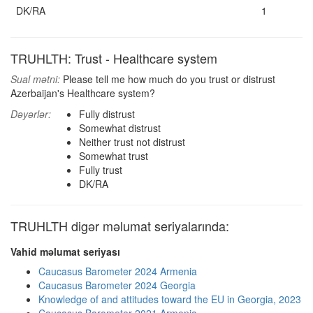
DK/RA
1
TRUHLTH: Trust - Healthcare system
Sual mətni:
Please tell me how much do you trust or distrust
Azerbaijan's Healthcare system?
Dəyərlər:
Fully distrust
Somewhat distrust
Neither trust not distrust
Somewhat trust
Fully trust
DK/RA
TRUHLTH digər məlumat seriyalarında:
Vahid məlumat seriyası
Caucasus Barometer 2024 Armenia
Caucasus Barometer 2024 Georgia
Knowledge of and attitudes toward the EU in Georgia, 2023