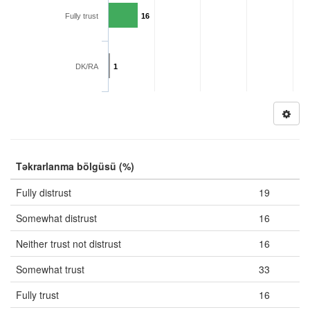
Fully trust
16
DK/RA
1
Təkrarlanma bölgüsü (%)
Fully distrust
19
Somewhat distrust
16
Neither trust not distrust
16
Somewhat trust
33
Fully trust
16