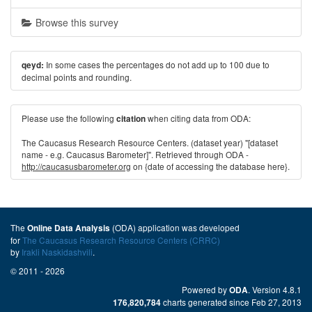
Browse this survey
In some cases the percentages do not add up to 100 due to
qeyd:
decimal points and rounding.
Please use the following
when citing data from ODA:
citation
The Caucasus Research Resource Centers. (dataset year) "[dataset
name - e.g. Caucasus Barometer]". Retrieved through ODA -
http://caucasusbarometer.org
on {date of accessing the database here}.
The
(ODA) application was developed
Online Data Analysis
for
The Caucasus Research Resource Centers (CRRC)
by
Irakli Naskidashvili
.
© 2011 - 2026
Powered by
. Version 4.8.1
ODA
charts generated since Feb 27, 2013
176,820,784