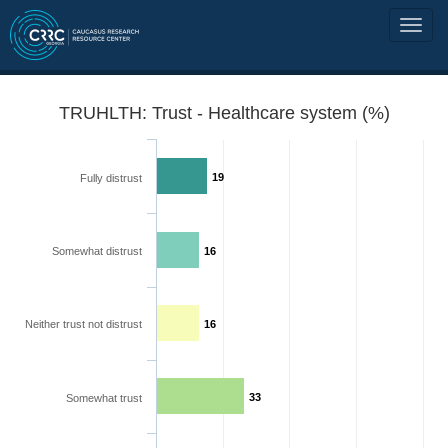
TRUHLTH: Trust - Healthcare system (%)
19
Fully distrust
Somewhat distrust
16
Neither trust not distrust
16
33
Somewhat trust