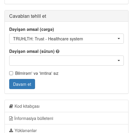
Cavabları təhlil et
Dəyişən əmsal (cərgə)
TRUHLTH: Trust - Healthcare system
Dəyişən əmsal (sütun)
Bilmirəm' və 'imtina' sız
Davam et
Kod kitabçası
İnformasiya bülleteni
Yüklənənlər