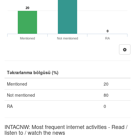
20
0
Mentioned
Not mentioned
RA
Təkrarlanma bölgüsü (%)
Mentioned
20
Not mentioned
80
RA
0
INTACNW: Most frequent internet activities - Read /
listen to / watch the news