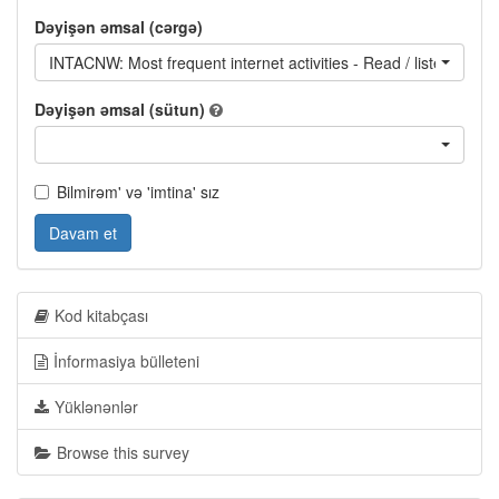
Dəyişən əmsal (cərgə)
INTACNW: Most frequent internet activities - Read / listen to / 
Dəyişən əmsal (sütun)
Bilmirəm' və 'imtina' sız
Davam et
Kod kitabçası
İnformasiya bülleteni
Yüklənənlər
Browse this survey