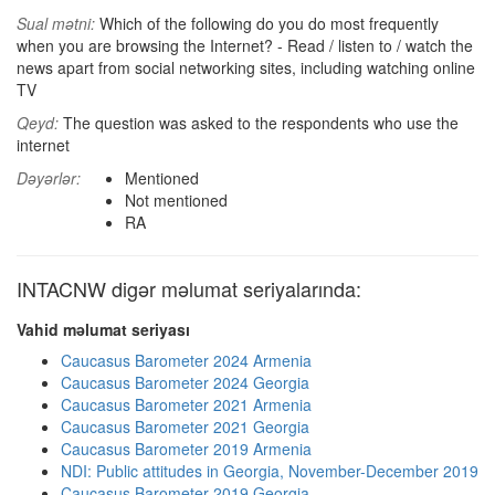
Sual mətni:
Which of the following do you do most frequently
when you are browsing the Internet? - Read / listen to / watch the
news apart from social networking sites, including watching online
TV
Qeyd:
The question was asked to the respondents who use the
internet
Dəyərlər:
Mentioned
Not mentioned
RA
INTACNW digər məlumat seriyalarında:
Vahid məlumat seriyası
Caucasus Barometer 2024 Armenia
Caucasus Barometer 2024 Georgia
Caucasus Barometer 2021 Armenia
Caucasus Barometer 2021 Georgia
Caucasus Barometer 2019 Armenia
NDI: Public attitudes in Georgia, November-December 2019
Caucasus Barometer 2019 Georgia