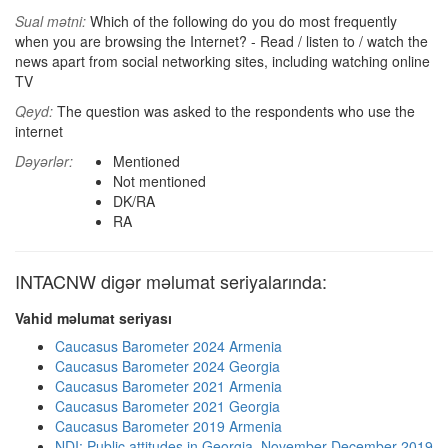
Sual mətni:
Which of the following do you do most frequently
when you are browsing the Internet? - Read / listen to / watch the
news apart from social networking sites, including watching online
TV
Qeyd:
The question was asked to the respondents who use the
internet
Dəyərlər:
Mentioned
Not mentioned
DK/RA
RA
INTACNW digər məlumat seriyalarında:
Vahid məlumat seriyası
Caucasus Barometer 2024 Armenia
Caucasus Barometer 2024 Georgia
Caucasus Barometer 2021 Armenia
Caucasus Barometer 2021 Georgia
Caucasus Barometer 2019 Armenia
NDI: Public attitudes in Georgia, November-December 2019