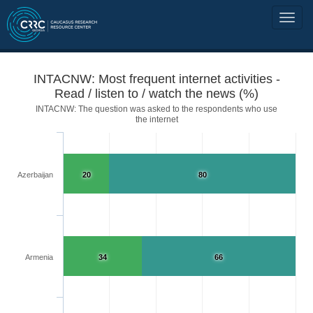
INTACNW: Most frequent internet activities -
Read / listen to / watch the news (%)
INTACNW: The question was asked to the respondents who use
the internet
Azerbaijan
20
80
Armenia
34
66