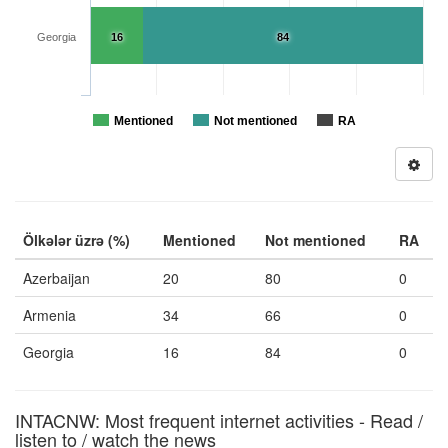
Georgia
16
84
Mentioned
Not mentioned
RA
Ölkələr üzrə (%)
Mentioned
Not mentioned
RA
Azerbaijan
20
80
0
Armenia
34
66
0
Georgia
16
84
0
INTACNW: Most frequent internet activities - Read /
listen to / watch the news