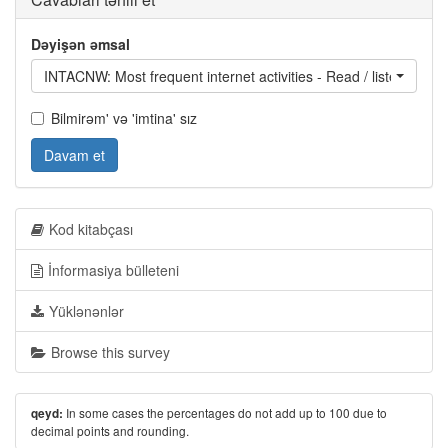
Dəyişən əmsal
INTACNW: Most frequent internet activities - Read / listen to / 
Bilmirəm' və 'imtina' sız
Davam et
Kod kitabçası
İnformasiya bülleteni
Yüklənənlər
Browse this survey
In some cases the percentages do not add up to 100 due to
qeyd:
decimal points and rounding.