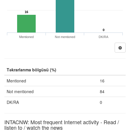
16
0
Mentioned
Not mentioned
DK/RA
Təkrarlanma bölgüsü (%)
Mentioned
16
Not mentioned
84
DK/RA
0
INTACNW: Most frequent Internet activity - Read /
listen to / watch the news