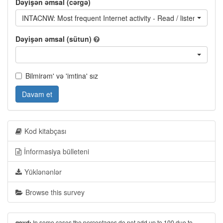
Dəyişən əmsal (cərgə)
INTACNW: Most frequent Internet activity - Read / listen to / wa
Dəyişən əmsal (sütun)
Bilmirəm' və 'imtina' sız
Davam et
Kod kitabçası
İnformasiya bülleteni
Yüklənənlər
Browse this survey
In some cases the percentages do not add up to 100 due to
qeyd: