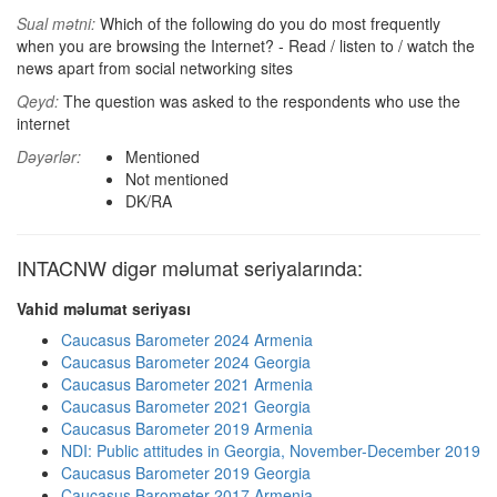
Sual mətni:
Which of the following do you do most frequently
when you are browsing the Internet? - Read / listen to / watch the
news apart from social networking sites
Qeyd:
The question was asked to the respondents who use the
internet
Dəyərlər:
Mentioned
Not mentioned
DK/RA
INTACNW digər məlumat seriyalarında:
Vahid məlumat seriyası
Caucasus Barometer 2024 Armenia
Caucasus Barometer 2024 Georgia
Caucasus Barometer 2021 Armenia
Caucasus Barometer 2021 Georgia
Caucasus Barometer 2019 Armenia
NDI: Public attitudes in Georgia, November-December 2019
Caucasus Barometer 2019 Georgia
Caucasus Barometer 2017 Armenia