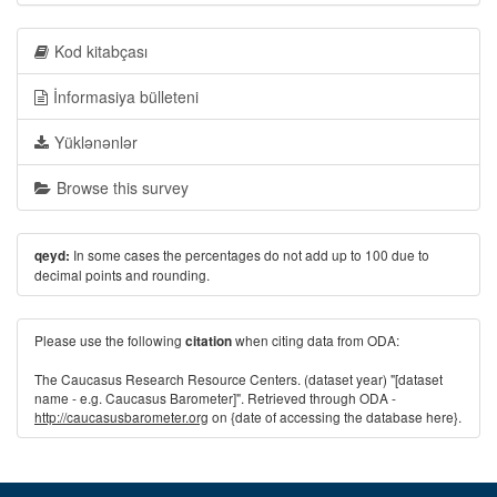
Kod kitabçası
İnformasiya bülleteni
Yüklənənlər
Browse this survey
In some cases the percentages do not add up to 100 due to
qeyd:
decimal points and rounding.
Please use the following
when citing data from ODA:
citation
The Caucasus Research Resource Centers. (dataset year) "[dataset
name - e.g. Caucasus Barometer]". Retrieved through ODA -
http://caucasusbarometer.org
on {date of accessing the database here}.