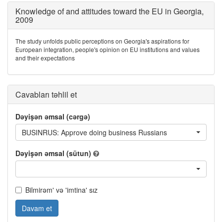
Knowledge of and attitudes toward the EU in Georgia,
2009
The study unfolds public perceptions on Georgia's aspirations for
European integration, people's opinion on EU institutions and values
and their expectations
Cavabları təhlil et
Dəyişən əmsal (cərgə)
BUSINRUS: Approve doing business Russians
Dəyişən əmsal (sütun)
Bilmirəm' və 'imtina' sız
Davam et