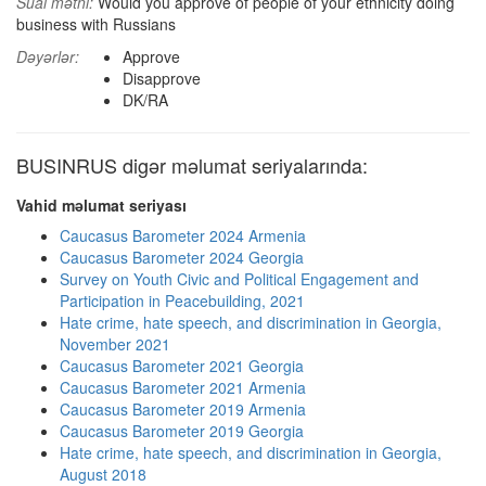
Sual mətni:
Would you approve of people of your ethnicity doing
business with Russians
Dəyərlər:
Approve
Disapprove
DK/RA
BUSINRUS digər məlumat seriyalarında:
Vahid məlumat seriyası
Caucasus Barometer 2024 Armenia
Caucasus Barometer 2024 Georgia
Survey on Youth Civic and Political Engagement and
Participation in Peacebuilding, 2021
Hate crime, hate speech, and discrimination in Georgia,
November 2021
Caucasus Barometer 2021 Georgia
Caucasus Barometer 2021 Armenia
Caucasus Barometer 2019 Armenia
Caucasus Barometer 2019 Georgia
Hate crime, hate speech, and discrimination in Georgia,
August 2018