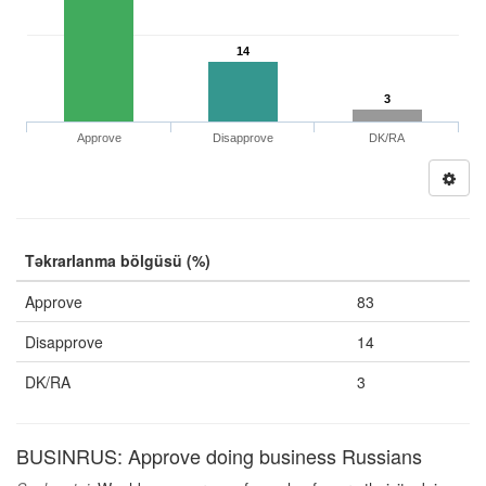
14
3
Approve
Disapprove
DK/RA
Təkrarlanma bölgüsü (%)
Approve
83
Disapprove
14
DK/RA
3
BUSINRUS: Approve doing business Russians