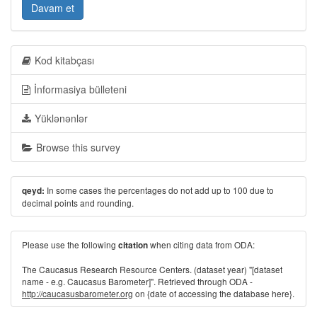
Davam et
Kod kitabçası
İnformasiya bülleteni
Yüklənənlər
Browse this survey
In some cases the percentages do not add up to 100 due to
qeyd:
decimal points and rounding.
Please use the following
when citing data from ODA:
citation
The Caucasus Research Resource Centers. (dataset year) "[dataset
name - e.g. Caucasus Barometer]". Retrieved through ODA -
http://caucasusbarometer.org
on {date of accessing the database here}.