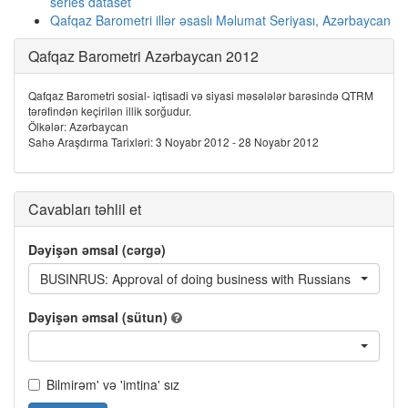
series dataset
Qafqaz Barometri illər əsaslı Məlumat Seriyası, Azərbaycan
Qafqaz Barometri Azərbaycan 2012
Qafqaz Barometri sosial- iqtisadi və siyasi məsələlər barəsində QTRM
tərəfindən keçirilən illik sorğudur.
Ölkələr: Azərbaycan
Sahə Araşdırma Tarixləri: 3 Noyabr 2012 - 28 Noyabr 2012
Cavabları təhlil et
Dəyişən əmsal (cərgə)
BUSINRUS: Approval of doing business with Russians
Dəyişən əmsal (sütun)
Bilmirəm' və 'imtina' sız