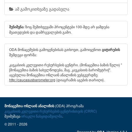
ამ გამოკითხვაზე გადასვლა
ზოგ შემთხვევაში პროცენტები 100-მდე არ ჯამდება
შენიშვნა:
მეათედების და დამრგვალების გამო.
ODA მონაცემების გამოყენებისას გთხოვთ, გამოიყენოთ
ციტირების
შემდეგი ფორმა:
კავკასიის კვლევითი რესურსების ცენტრი. (მონაცემთა ბაზის წელი) "
[მონაცემთა ბაზის სახელწოდება, მაგ. კავკასიის ბარომეტრი]".
აგებულია მონაცემთა ონლაინ ანალიზის ვებგვერდზე
http://caucasusbarometer.org
{დიაგრამის აგების თარიღი}.
(ODA) პროგრამა
მონაცემთა ონლაინ ანალიზის
კავკასიის კვლევითი რესურსების ცენტრისთვის (CRRC)
შეიმუშავა
ირაკლი ნასყიდაშვილმა
.
© 2011 - 2026
Powered by
. Version 4.8.1