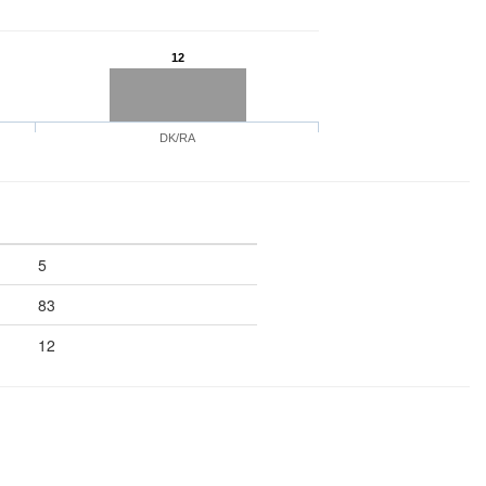
12
DK/RA
5
83
12