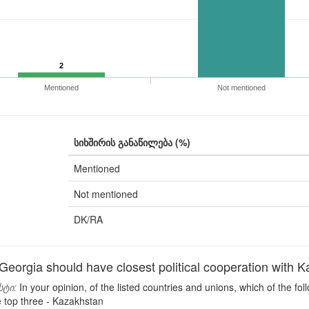
2
Mentioned
Not mentioned
სიხშირის განაწილება (%)
Mentioned
Not mentioned
DK/RA
orgia should have closest political cooperation with 
სტი:
In your opinion, of the listed countries and unions, which of the fo
e top three - Kazakhstan