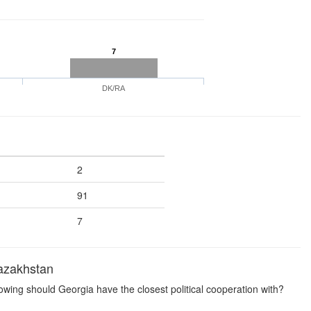
7
DK/RA
2
91
7
Kazakhstan
llowing should Georgia have the closest political cooperation with?