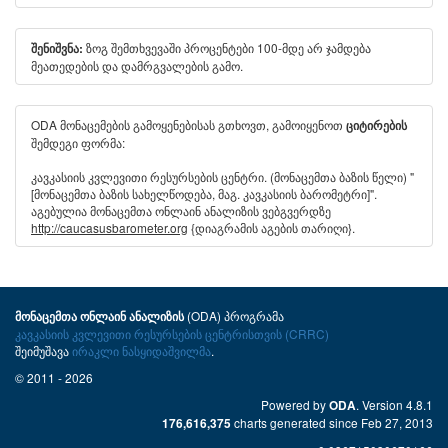
ზოგ შემთხვევაში პროცენტები 100-მდე არ ჯამდება
შენიშვნა:
მეათედების და დამრგვალების გამო.
ODA მონაცემების გამოყენებისას გთხოვთ, გამოიყენოთ
ციტირების
შემდეგი ფორმა:
კავკასიის კვლევითი რესურსების ცენტრი. (მონაცემთა ბაზის წელი) "
[მონაცემთა ბაზის სახელწოდება, მაგ. კავკასიის ბარომეტრი]".
აგებულია მონაცემთა ონლაინ ანალიზის ვებგვერდზე
http://caucasusbarometer.org
{დიაგრამის აგების თარიღი}.
(ODA) პროგრამა
მონაცემთა ონლაინ ანალიზის
კავკასიის კვლევითი რესურსების ცენტრისთვის (CRRC)
შეიმუშავა
ირაკლი ნასყიდაშვილმა
.
© 2011 - 2026
Powered by
. Version 4.8.1
ODA
charts generated since Feb 27, 2013
176,616,375