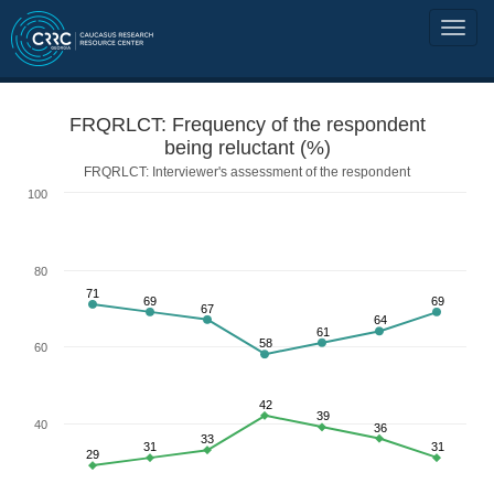
FRQRLCT: Frequency of the respondent
being reluctant (%)
FRQRLCT: Interviewer's assessment of the respondent
100
80
71
69
69
67
64
61
58
60
42
39
40
36
33
31
31
29