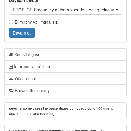
Dəyişən əmsal
FRQRLCT: Frequency of the respondent being reluctant
Bilmirəm' və 'imtina' sız
Davam et
Kod kitabçası
İnformasiya bülleteni
Yüklənənlər
Browse this survey
In some cases the percentages do not add up to 100 due to
qeyd:
decimal points and rounding.
Please use the following
when citing data from ODA:
citation