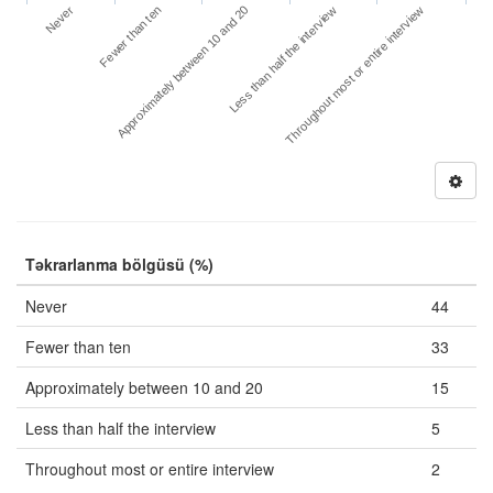
Never
Less than half the interview
Fewer than ten
Throughout most or entire interview
Approximately between 10 and 20
Təkrarlanma bölgüsü (%)
Never
44
Fewer than ten
33
Approximately between 10 and 20
15
Less than half the interview
5
Throughout most or entire interview
2