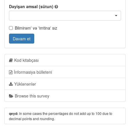
Dəyişən əmsal (sütun)
Bilmirəm' və 'imtina' sız
Davam et
Kod kitabçası
İnformasiya bülleteni
Yüklənənlər
Browse this survey
In some cases the percentages do not add up to 100 due to
qeyd:
decimal points and rounding.