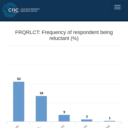
FRQRLCT: Frequency of respondent being
reluctant (%)
53
34
9
3
1