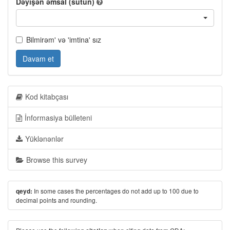
Dəyişən əmsal (sütun)
Bilmirəm' və 'imtina' sız
Davam et
Kod kitabçası
İnformasiya bülleteni
Yüklənənlər
Browse this survey
In some cases the percentages do not add up to 100 due to
qeyd:
decimal points and rounding.