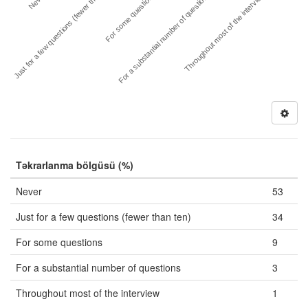
Never
For a substantial number of questions
Just for a few questions (fewer th…
Throughout most of the interview
For some questions
Təkrarlanma bölgüsü (%)
Never
53
Just for a few questions (fewer than ten)
34
For some questions
9
For a substantial number of questions
3
Throughout most of the interview
1