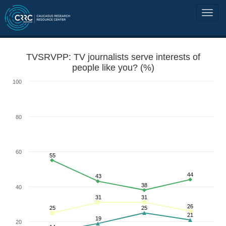
TVSRVPP: TV journalists serve interests of
people like you? (%)
100
80
60
55
44
43
38
40
31
31
26
25
25
21
19
20