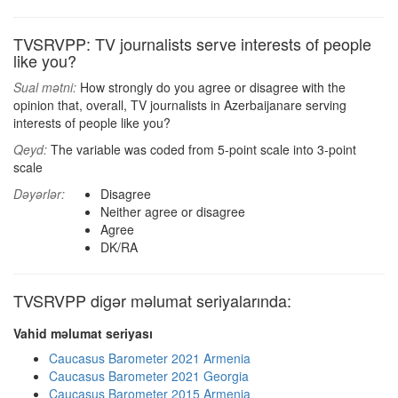
TVSRVPP: TV journalists serve interests of people
like you?
Sual mətni:
How strongly do you agree or disagree with the
opinion that, overall, TV journalists in Azerbaijanare serving
interests of people like you?
Qeyd:
The variable was coded from 5-point scale into 3-point
scale
Dəyərlər:
Disagree
Neither agree or disagree
Agree
DK/RA
TVSRVPP digər məlumat seriyalarında:
Vahid məlumat seriyası
Caucasus Barometer 2021 Armenia
Caucasus Barometer 2021 Georgia
Caucasus Barometer 2015 Armenia