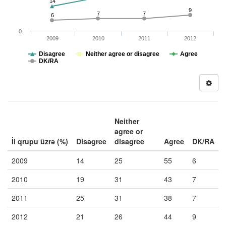
14
9
7
7
6
0
2009
2010
2011
2012
Disagree
Neither agree or disagree
Agree
DK/RA
Neither
agree or
İl qrupu üzrə (%)
Disagree
disagree
Agree
DK/RA
2009
14
25
55
6
2010
19
31
43
7
2011
25
31
38
7
2012
21
26
44
9