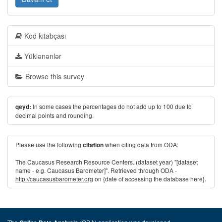
Kod kitabçası
Yüklənənlər
Browse this survey
In some cases the percentages do not add up to 100 due to
qeyd:
decimal points and rounding.
Please use the following
when citing data from ODA:
citation
The Caucasus Research Resource Centers. (dataset year) "[dataset
name - e.g. Caucasus Barometer]". Retrieved through ODA -
http://caucasusbarometer.org
on {date of accessing the database here}.