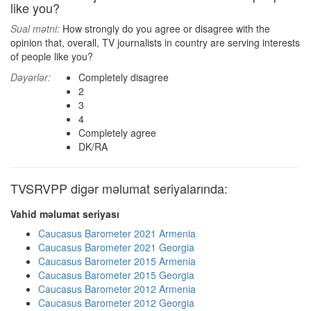
like you?
Sual mətni:
How strongly do you agree or disagree with the
opinion that, overall, TV journalists in country are serving interests
of people like you?
Dəyərlər:
Completely disagree
2
3
4
Completely agree
DK/RA
TVSRVPP digər məlumat seriyalarında:
Vahid məlumat seriyası
Caucasus Barometer 2021 Armenia
Caucasus Barometer 2021 Georgia
Caucasus Barometer 2015 Armenia
Caucasus Barometer 2015 Georgia
Caucasus Barometer 2012 Armenia
Caucasus Barometer 2012 Georgia