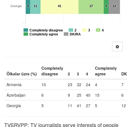
Georgia
5
11
41
27
5
12
Completely disagree
2
3
4
Completely agree
DK/RA
Completely
Completely
Ölkələr üzrə (%)
disagree
2
3
4
agree
DK
Armenia
10
23
32
24
4
7
Azerbaijan
6
9
25
40
15
6
Georgia
5
11
41
27
5
12
TVSRVPP: TV journalists serve interests of people