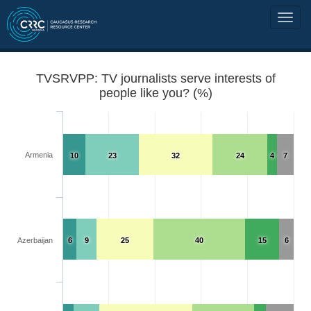
TVSRVPP: TV journalists serve interests of
people like you? (%)
Armenia
10
23
32
24
4
7
Azerbaijan
6
9
25
40
15
6