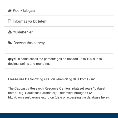
Kod kitabçası
İnformasiya bülleteni
Yüklənənlər
Browse this survey
In some cases the percentages do not add up to 100 due to
qeyd:
decimal points and rounding.
Please use the following
when citing data from ODA:
citation
The Caucasus Research Resource Centers. (dataset year) "[dataset
name - e.g. Caucasus Barometer]". Retrieved through ODA -
http://caucasusbarometer.org
on {date of accessing the database here}.