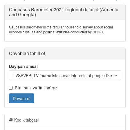
Caucasus Barometer 2021 regional dataset (Armenia
and Georgia)
Caucasus Barometer is the regular household survey about social
economic issues and political attitudes conducted by CRRC.
Cavabları təhlil et
Dəyişən əmsal
TVSRVPP: TV journalists serve interests of people like you?
Bilmirəm' və 'imtina' sız
Davam et
Kod kitabçası