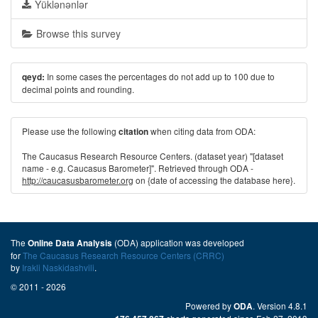
Yüklənənlər
Browse this survey
In some cases the percentages do not add up to 100 due to
qeyd:
decimal points and rounding.
Please use the following
when citing data from ODA:
citation
The Caucasus Research Resource Centers. (dataset year) "[dataset
name - e.g. Caucasus Barometer]". Retrieved through ODA -
http://caucasusbarometer.org
on {date of accessing the database here}.
The
(ODA) application was developed
Online Data Analysis
for
The Caucasus Research Resource Centers (CRRC)
by
Irakli Naskidashvili
.
© 2011 - 2026
Powered by
. Version 4.8.1
ODA