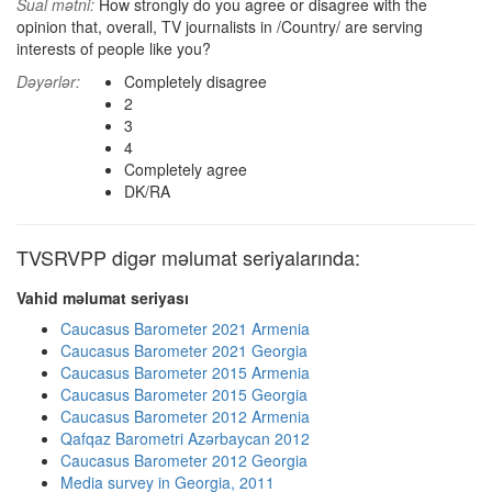
Sual mətni:
How strongly do you agree or disagree with the
opinion that, overall, TV journalists in /Country/ are serving
interests of people like you?
Dəyərlər:
Completely disagree
2
3
4
Completely agree
DK/RA
TVSRVPP digər məlumat seriyalarında:
Vahid məlumat seriyası
Caucasus Barometer 2021 Armenia
Caucasus Barometer 2021 Georgia
Caucasus Barometer 2015 Armenia
Caucasus Barometer 2015 Georgia
Caucasus Barometer 2012 Armenia
Qafqaz Barometri Azərbaycan 2012
Caucasus Barometer 2012 Georgia
Media survey in Georgia, 2011