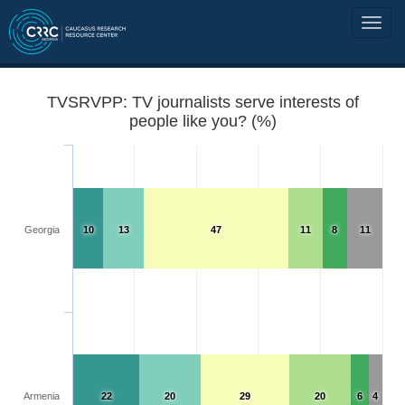
TVSRVPP: TV journalists serve interests of
people like you? (%)
Georgia
10
13
47
11
8
11
Armenia
22
20
29
20
6
4