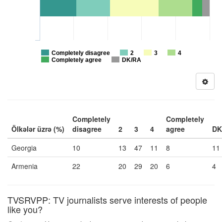
Completely disagree
2
3
4
Completely agree
DK/RA
Completely
Completely
Ölkələr üzrə (%)
disagree
2
3
4
agree
DK
Georgia
10
13
47
11
8
11
Armenia
22
20
29
20
6
4
TVSRVPP: TV journalists serve interests of people
like you?