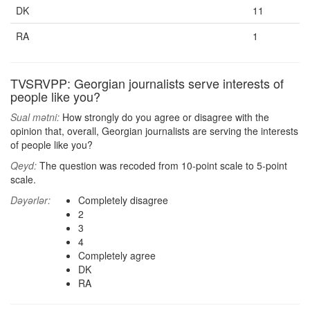
DK
11
RA
1
TVSRVPP: Georgian journalists serve interests of
people like you?
Sual mətni:
How strongly do you agree or disagree with the
opinion that, overall, Georgian journalists are serving the interests
of people like you?
Qeyd:
The question was recoded from 10-point scale to 5-point
scale.
Dəyərlər:
Completely disagree
2
3
4
Completely agree
DK
RA