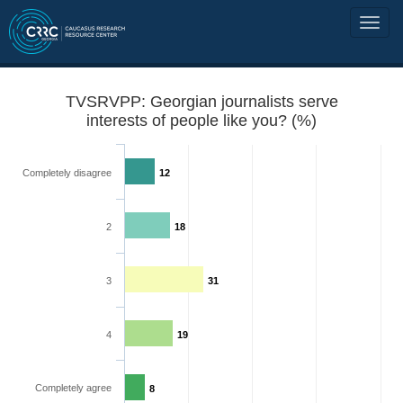
TVSRVPP: Georgian journalists serve
interests of people like you? (%)
Completely disagree
12
2
18
3
31
4
19
Completely agree
8