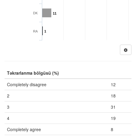
DK
11
RA
1
Təkrarlanma bölgüsü (%)
Completely disagree
12
2
18
3
31
4
19
Completely agree
8