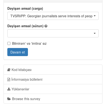
Dəyişən əmsal (cərgə)
TVSRVPP: Georgian journalists serve interests of people like y
Dəyişən əmsal (sütun)
Bilmirəm' və 'imtina' sız
Davam et
Kod kitabçası
İnformasiya bülleteni
Yüklənənlər
Browse this survey