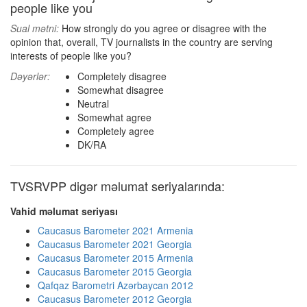
people like you
Sual mətni:
How strongly do you agree or disagree with the
opinion that, overall, TV journalists in the country are serving
interests of people like you?
Dəyərlər:
Completely disagree
Somewhat disagree
Neutral
Somewhat agree
Completely agree
DK/RA
TVSRVPP digər məlumat seriyalarında:
Vahid məlumat seriyası
Caucasus Barometer 2021 Armenia
Caucasus Barometer 2021 Georgia
Caucasus Barometer 2015 Armenia
Caucasus Barometer 2015 Georgia
Qafqaz Barometri Azərbaycan 2012
Caucasus Barometer 2012 Georgia