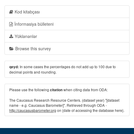
Kod kitabçası
İnformasiya bülleteni
Yüklənənlər
Browse this survey
In some cases the percentages do not add up to 100 due to
qeyd:
decimal points and rounding.
Please use the following
when citing data from ODA:
citation
The Caucasus Research Resource Centers. (dataset year) "[dataset
name - e.g. Caucasus Barometer]". Retrieved through ODA -
http://caucasusbarometer.org
on {date of accessing the database here}.