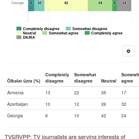
Georgia
6
10
42
24
4
14
Completely disagree
Somewhat disagree
Neutral
Somewhat agree
Completely agree
DK/RA
Completely
Somewhat
Somewh
Ölkələr üzrə (%)
disagree
disagree
Neutral
agree
Armenia
13
22
35
17
Azerbaijan
10
12
26
32
Georgia
6
10
42
24
TVSRVPP: TV journalists are serving interests of