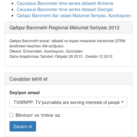
Caucasus Barometer time-series dataset Armenia
Caucasus Barometer time-series dataset Georgia
Qafqaz Barometri illər əsaslı Məlumat Seriyası, Azərbaycan
Qafqaz Barometri Regional Məlumat Seriyası 2012
Qafqaz Barometri sosial- iqtisadi və siyasi məsələlər barəsində QTRM
tərəfindən keçirilən illik sorğudur.
Ölkələr: Ermənistan, Azərbaycan, Gürcüstan
Sahə Araşdırması Tarixləri: Oktyabr 26 2012 - Dekabr 12 2012
Cavabları təhlil et
Dəyişən əmsal
TVSRVPP: TV journalists are serving interests of people like yo
Bilmirəm' və 'imtina' sız
Davam et