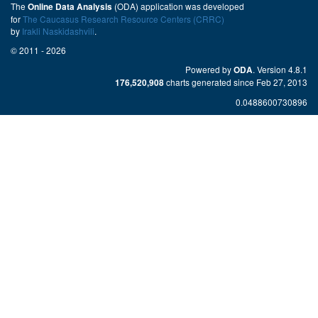
The
(ODA) application was developed
Online Data Analysis
for
The Caucasus Research Resource Centers (CRRC)
by
Irakli Naskidashvili
.
© 2011 - 2026
Powered by
. Version 4.8.1
ODA
charts generated since Feb 27, 2013
176,520,908
0.0488600730896