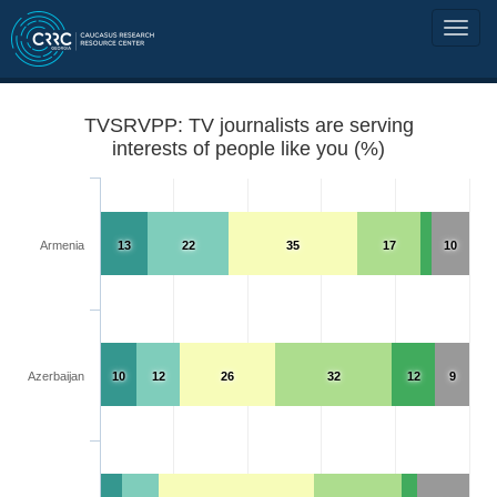
TVSRVPP: TV journalists are serving
interests of people like you (%)
Armenia
13
22
35
17
10
Azerbaijan
10
12
26
32
12
9