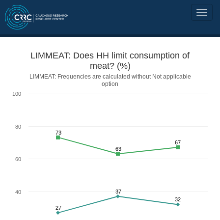
LIMMEAT: Does HH limit consumption of
meat? (%)
LIMMEAT: Frequencies are calculated without Not applicable
option
100
80
73
67
63
60
37
40
32
27