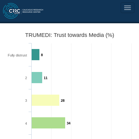
TRUMEDI: Trust towards Media (%)
8
Fully distrust
2
11
3
28
34
4