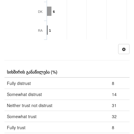
DK
6
RA
1
სიხშირის განაწილება (%)
Fully distrust
8
Somewhat distrust
14
Neither trust not distrust
31
Somewhat trust
32
Fully trust
8