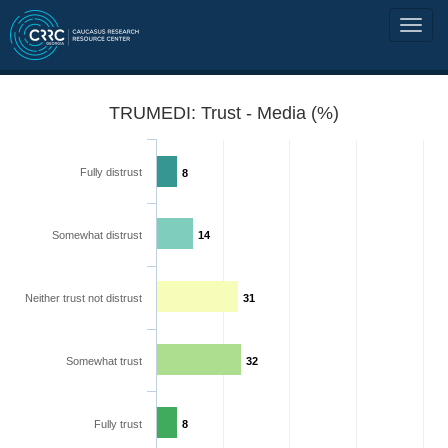
TRUMEDI: Trust - Media (%)
Fully distrust
8
Somewhat distrust
14
Neither trust not distrust
31
Somewhat trust
32
Fully trust
8