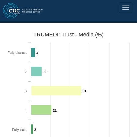
TRUMEDI: Trust - Media (%)
Fully distrust
4
2
11
3
51
4
21
Fully trust
2