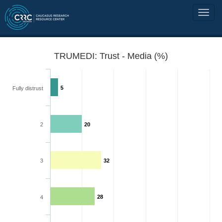
TRUMEDI: Trust - Media (%)
5
Fully distrust
2
20
3
32
28
4