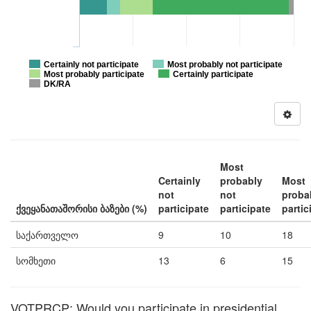
Certainly not participate
Most probably not participate
Most probably participate
Certainly participate
DK/RA
Most
Certainly
probably
Most
not
not
proba
ქვეყანათაშორისი ბაზები (%)
participate
participate
partic
საქართველო
9
10
18
სომხეთი
13
6
15
VOTPRCP: Would you participate in presidential