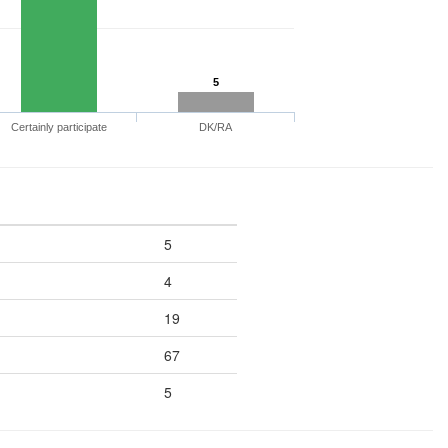
5
Certainly participate
DK/RA
5
4
19
67
5