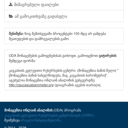
მიმაგრებული ფაილები
ამ გამოკითხვაზე გადასვლა
ზოგ შემთხვევაში პროცენტები 100-მდე არ ჯამდება
შენიშვნა:
მეათედების და დამრგვალების გამო.
ODA მონაცემების გამოყენებისას გთხოვთ, გამოიყენოთ
ციტირების
შემდეგი ფორმა:
კავკასიის კვლევითი რესურსების ცენტრი. (მონაცემთა ბაზის წელი) "
[მონაცემთა ბაზის სახელწოდება, მაგ. კავკასიის ბარომეტრი]".
აგებულია მონაცემთა ონლაინ ანალიზის ვებგვერდზე
http://caucasusbarometer.org
{დიაგრამის აგების თარიღი}.
(ODA) პროგრამა
მონაცემთა ონლაინ ანალიზის
კავკასიის კვლევითი რესურსების ცენტრისთვის (CRRC)
შეიმუშავა
ირაკლი ნასყიდაშვილმა
.
© 2011 - 2026