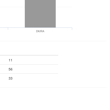
DK/RA
11
56
33