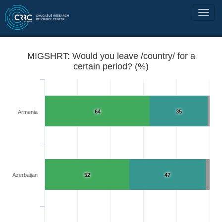
MIGSHRT: Would you leave /country/ for a
certain period? (%)
64
35
Armenia
Azerbaijan
52
47