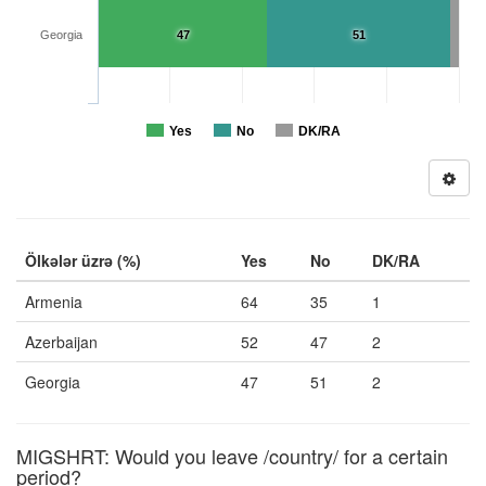
Georgia
47
51
Yes
No
DK/RA
Ölkələr üzrə (%)
Yes
No
DK/RA
Armenia
64
35
1
Azerbaijan
52
47
2
Georgia
47
51
2
MIGSHRT: Would you leave /country/ for a certain
period?