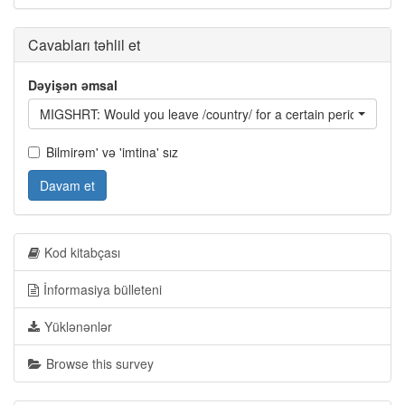
Cavabları təhlil et
Dəyişən əmsal
MIGSHRT: Would you leave /country/ for a certain period?
Bilmirəm' və 'imtina' sız
Davam et
Kod kitabçası
İnformasiya bülleteni
Yüklənənlər
Browse this survey