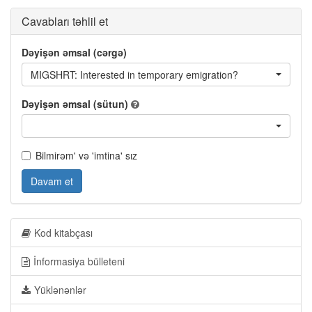
Cavabları təhlil et
Dəyişən əmsal (cərgə)
MIGSHRT: Interested in temporary emigration?
Dəyişən əmsal (sütun)
Bilmirəm' və 'imtina' sız
Davam et
Kod kitabçası
İnformasiya bülleteni
Yüklənənlər