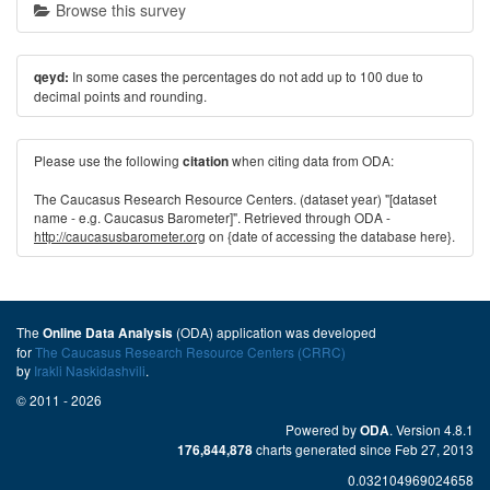
Browse this survey
In some cases the percentages do not add up to 100 due to
qeyd:
decimal points and rounding.
Please use the following
when citing data from ODA:
citation
The Caucasus Research Resource Centers. (dataset year) "[dataset
name - e.g. Caucasus Barometer]". Retrieved through ODA -
http://caucasusbarometer.org
on {date of accessing the database here}.
The
(ODA) application was developed
Online Data Analysis
for
The Caucasus Research Resource Centers (CRRC)
by
Irakli Naskidashvili
.
© 2011 - 2026
Powered by
. Version 4.8.1
ODA
charts generated since Feb 27, 2013
176,844,878
0.032104969024658