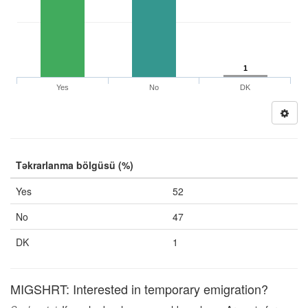
1
Yes
No
DK
Təkrarlanma bölgüsü (%)
Yes
52
No
47
DK
1
MIGSHRT: Interested in temporary emigration?