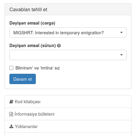
Cavabları təhlil et
Dəyişən əmsal (cərgə)
MIGSHRT: Interested in temporary emigration?
Dəyişən əmsal (sütun)
Bilmirəm' və 'imtina' sız
Davam et
Kod kitabçası
İnformasiya bülleteni
Yüklənənlər