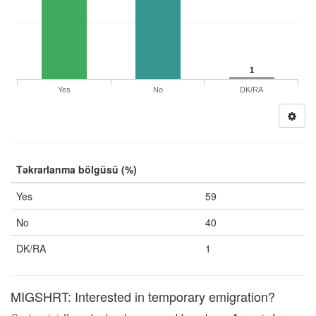
1
Yes
No
DK/RA
Təkrarlanma bölgüsü (%)
Yes
59
No
40
DK/RA
1
MIGSHRT: Interested in temporary emigration?