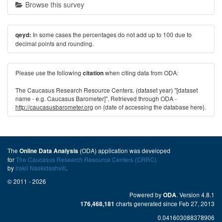
Browse this survey
In some cases the percentages do not add up to 100 due to
qeyd:
decimal points and rounding.
Please use the following
when citing data from ODA:
citation
The Caucasus Research Resource Centers. (dataset year) "[dataset
name - e.g. Caucasus Barometer]". Retrieved through ODA -
http://caucasusbarometer.org
on {date of accessing the database here}.
The
(ODA) application was developed
Online Data Analysis
for
The Caucasus Research Resource Centers (CRRC)
by
Irakli Naskidashvili
.
© 2011 - 2026
Powered by
. Version 4.8.1
ODA
charts generated since Feb 27, 2013
176,468,181
0.041603088378906