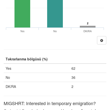
2
Yes
No
DK/RA
Təkrarlanma bölgüsü (%)
Yes
62
No
36
DK/RA
2
MIGSHRT: Interested in temporary emigration?