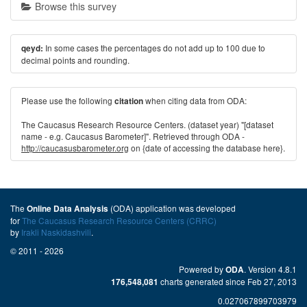
Browse this survey
In some cases the percentages do not add up to 100 due to
qeyd:
decimal points and rounding.
Please use the following
when citing data from ODA:
citation
The Caucasus Research Resource Centers. (dataset year) "[dataset
name - e.g. Caucasus Barometer]". Retrieved through ODA -
http://caucasusbarometer.org
on {date of accessing the database here}.
The
(ODA) application was developed
Online Data Analysis
for
The Caucasus Research Resource Centers (CRRC)
by
Irakli Naskidashvili
.
© 2011 - 2026
Powered by
. Version 4.8.1
ODA
charts generated since Feb 27, 2013
176,548,081
0.027067899703979