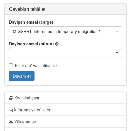
Cavabları təhlil et
Dəyişən əmsal (cərgə)
MIGSHRT: Interested in temporary emigration?
Dəyişən əmsal (sütun)
Bilmirəm' və 'imtina' sız
Davam et
Kod kitabçası
İnformasiya bülleteni
Yüklənənlər