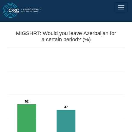
MIGSHRT: Would you leave Azerbaijan for
a certain period? (%)
52
47