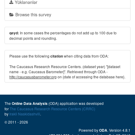
Yüklənənlər
Browse this survey
In some cases the percentages do not add up to 100 due to
qeyd:
decimal points and rounding.
Please use the following
when citing data from ODA:
citation
The Caucasus Research Resource Centers. (dataset year) "[dataset
name - e.g. Caucasus Barometer]". Retrieved through ODA -
http://caucasusbarometer.org
on {date of accessing the database here}.
The
(ODA) application was developed
Online Data Analysis
for
The Caucasus Research Resource Centers (CRRC)
by
Irakli Naskidashvili
.
© 2011 - 2026
Powered by
. Version 4.8.1
ODA