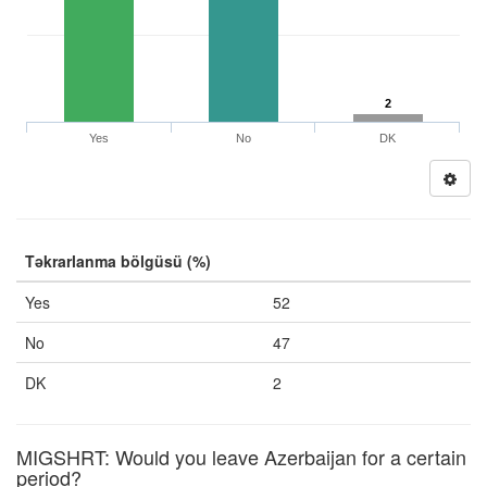
2
Yes
No
DK
Təkrarlanma bölgüsü (%)
Yes
52
No
47
DK
2
MIGSHRT: Would you leave Azerbaijan for a certain
period?