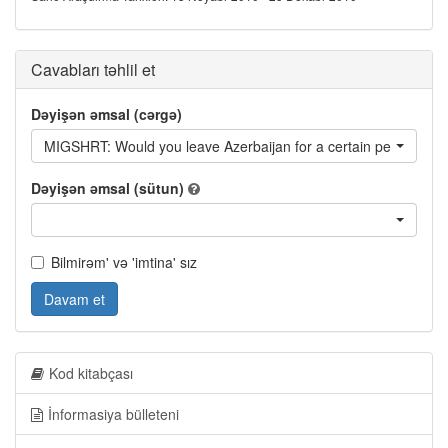
Cavabları təhlil et
Dəyişən əmsal (cərgə)
MIGSHRT: Would you leave Azerbaijan for a certain period?
Dəyişən əmsal (sütun)
Bilmirəm' və 'imtina' sız
Davam et
Kod kitabçası
İnformasiya bülleteni