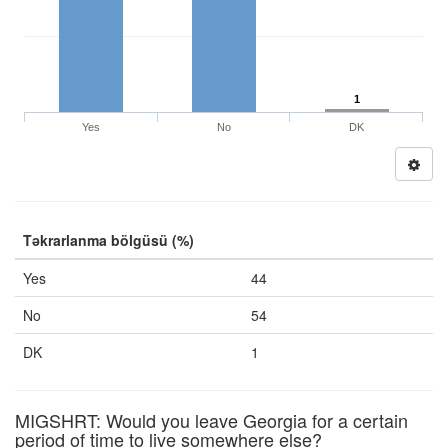
1
Yes
No
DK
Təkrarlanma bölgüsü (%)
Yes
44
No
54
DK
1
MIGSHRT: Would you leave Georgia for a certain
period of time to live somewhere else?