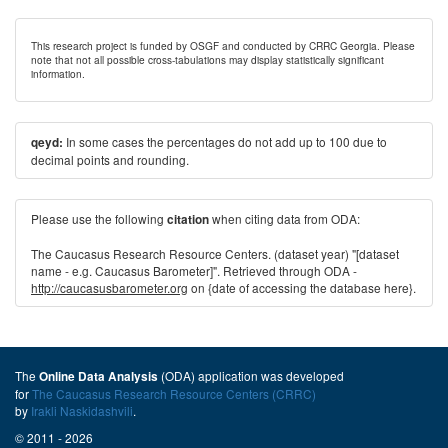
This research project is funded by OSGF and conducted by CRRC Georgia. Please
note that not all possible cross-tabulations may display statistically significant
information.
In some cases the percentages do not add up to 100 due to
qeyd:
decimal points and rounding.
Please use the following
when citing data from ODA:
citation
The Caucasus Research Resource Centers. (dataset year) "[dataset
name - e.g. Caucasus Barometer]". Retrieved through ODA -
http://caucasusbarometer.org
on {date of accessing the database here}.
The
(ODA) application was developed
Online Data Analysis
for
The Caucasus Research Resource Centers (CRRC)
by
Irakli Naskidashvili
.
© 2011 - 2026