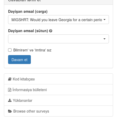
Dəyişən əmsal (cərgə)
MIGSHRT: Would you leave Georgia for a certain period of time
Dəyişən əmsal (sütun)
Bilmirəm' və 'imtina' sız
Davam et
Kod kitabçası
İnformasiya bülleteni
Yüklənənlər
Browse other surveys