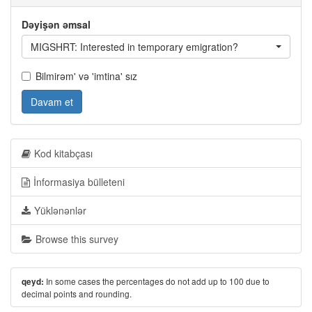
Dəyişən əmsal
MIGSHRT: Interested in temporary emigration?
Bilmirəm' və 'imtina' sız
Davam et
Kod kitabçası
İnformasiya bülleteni
Yüklənənlər
Browse this survey
In some cases the percentages do not add up to 100 due to
qeyd:
decimal points and rounding.