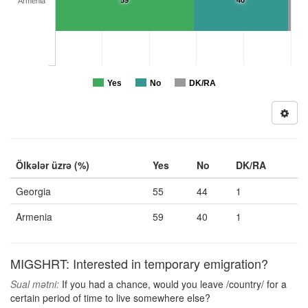
59
40
Armenia
Yes
No
DK/RA
Ölkələr üzrə (%)
Yes
No
DK/RA
Georgia
55
44
1
Armenia
59
40
1
MIGSHRT: Interested in temporary emigration?
Sual mətni:
If you had a chance, would you leave /country/ for a
certain period of time to live somewhere else?