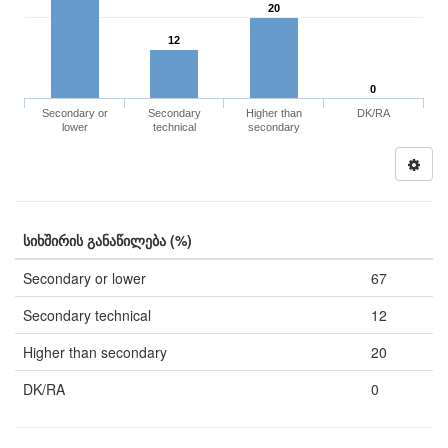
20
12
0
Secondary or
Secondary
Higher than
DK/RA
lower
technical
secondary
სიხშირის განაწილება (%)
Secondary or lower
67
Secondary technical
12
Higher than secondary
20
DK/RA
0