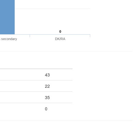
0
n secondary
DK/RA
43
22
35
0