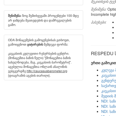
შეკითხვის ტექ
შენიშვნა:
Optio
Incomplete hig
ზოგ შემთხვევაში პროცენტები 100-მდე
შენიშვნა:
არ ჯამდება მეათედების და დამრგვალების
პასუხები:
გამო.
ODA მონაცემების გამოყენებისას გთხოვთ,
გამოიყენოთ
შემდეგი ფორმა:
ციტირების
RESPEDU სხ
კავკასიის კვლევითი რესურსების ცენტრი.
(მონაცემთა ბაზის წელი) "[მონაცემთა ბაზის
სახელწოდება, მაგ. კავკასიის ბარომეტრი]".
ერთი გამოკით
აგებულია მონაცემთა ონლაინ ანალიზის
კვლევა 
ვებგვერდზე
http://caucasusbarometer.org
კავკასი
{დიაგრამის აგების თარიღი}.
გენდერუ
საქართვ
კავკასი
მედიის 
NDI: სა
NDI: სა
NDI: სა