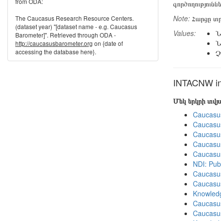
from ODA:
գործողությունն
Note:
Հարցը տր
The Caucasus Research Resource Centers.
(dataset year) "[dataset name - e.g. Caucasus
Values:
Ն
Barometer]". Retrieved through ODA -
Ն
http://caucasusbarometer.org
on {date of
accessing the database here}.
Չ
INTACNW in 
Մեկ երկրի տվ
Caucasu
Caucasu
Caucasu
Caucasu
Caucasu
NDI: Pub
Caucasu
Caucasu
Knowledg
Caucasu
Caucasu