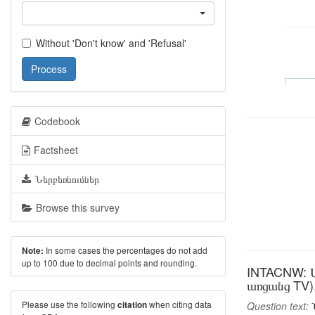
Without 'Don't know' and 'Refusal'
Process
Codebook
Factsheet
Ներբեռնումներ
Browse this survey
In some cases the percentages do not add
Note:
up to 100 due to decimal points and rounding.
INTACNW: Ա
առցանց TV)
Please use the following
when citing data
citation
Question text:
Ն