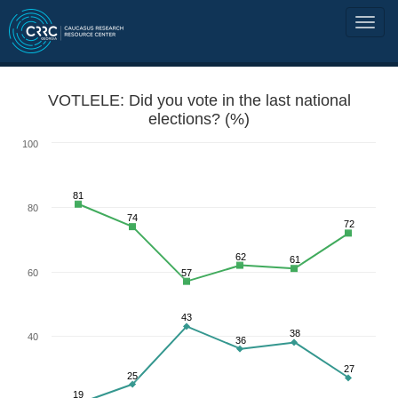
VOTLELE: Did you vote in the last national
elections? (%)
100
81
80
74
72
62
61
60
57
43
38
40
36
27
25
19