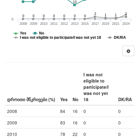
13
2
2
1
1
0
0
0
0
0
0
0
0
2008
2009
2010
2011
2012
2013
2015
2017
2019
2021
2024
Yes
No
I was not eligible to participate/I was not yet 18
DK/RA
I was not
eligible to
participate/I
was not yet
დროითი მწკრივები (%)
Yes
No
18
DK/RA
2008
84
16
0
0
2009
83
16
0
0
2010
78
22
0
0