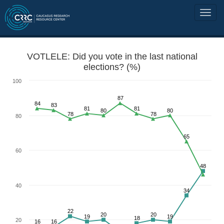
VOTLELE: Did you vote in the last national
elections? (%)
100
87
84
83
81
81
80
80
78
78
80
65
60
48
40
34
22
20
20
19
19
18
20
16
16