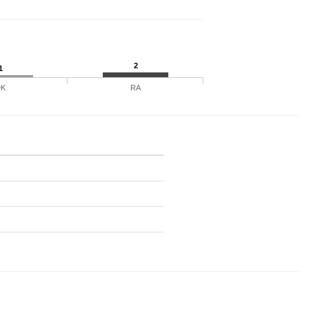
2
1
DK
RA