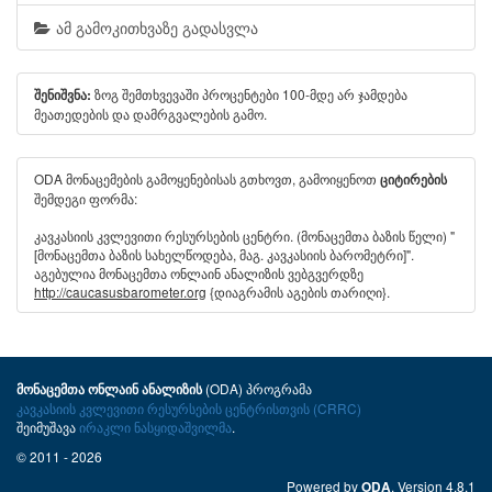
ამ გამოკითხვაზე გადასვლა
ზოგ შემთხვევაში პროცენტები 100-მდე არ ჯამდება
შენიშვნა:
მეათედების და დამრგვალების გამო.
ODA მონაცემების გამოყენებისას გთხოვთ, გამოიყენოთ
ციტირების
შემდეგი ფორმა:
კავკასიის კვლევითი რესურსების ცენტრი. (მონაცემთა ბაზის წელი) "
[მონაცემთა ბაზის სახელწოდება, მაგ. კავკასიის ბარომეტრი]".
აგებულია მონაცემთა ონლაინ ანალიზის ვებგვერდზე
http://caucasusbarometer.org
{დიაგრამის აგების თარიღი}.
(ODA) პროგრამა
მონაცემთა ონლაინ ანალიზის
კავკასიის კვლევითი რესურსების ცენტრისთვის (CRRC)
შეიმუშავა
ირაკლი ნასყიდაშვილმა
.
© 2011 - 2026
Powered by
. Version 4.8.1
ODA