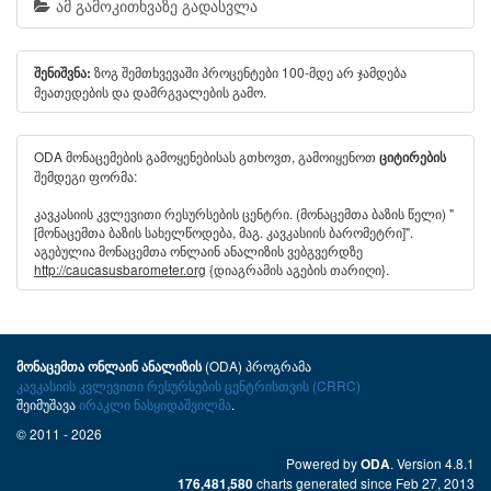
ამ გამოკითხვაზე გადასვლა
ზოგ შემთხვევაში პროცენტები 100-მდე არ ჯამდება
შენიშვნა:
მეათედების და დამრგვალების გამო.
ODA მონაცემების გამოყენებისას გთხოვთ, გამოიყენოთ
ციტირების
შემდეგი ფორმა:
კავკასიის კვლევითი რესურსების ცენტრი. (მონაცემთა ბაზის წელი) "
[მონაცემთა ბაზის სახელწოდება, მაგ. კავკასიის ბარომეტრი]".
აგებულია მონაცემთა ონლაინ ანალიზის ვებგვერდზე
http://caucasusbarometer.org
{დიაგრამის აგების თარიღი}.
(ODA) პროგრამა
მონაცემთა ონლაინ ანალიზის
კავკასიის კვლევითი რესურსების ცენტრისთვის (CRRC)
შეიმუშავა
ირაკლი ნასყიდაშვილმა
.
© 2011 - 2026
Powered by
. Version 4.8.1
ODA
charts generated since Feb 27, 2013
176,481,580