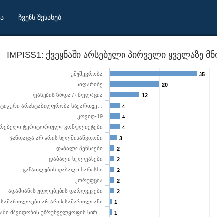
ბა
ჩვენს შესახებ
IMPISS1: ქვეყნაში არსებული პირველი ყველაზე მ
უმუშევრობა
35
სიღარიბე
20
ფასების ზრდა / ინფლაცია
12
ტიკური არასტაბილურობა საქართვე…
4
კოვიდ-19
4
არებელი ტერიტორიული კონფლიქტები
4
ჯანდაცვა არ არის ხელმისაწვდომი
3
დაბალი პენსიები
2
დაბალი ხელფასები
2
განათლების დაბალი ხარისხი
2
კორუფცია
2
ადამიანის უფლებების დარღვევები
2
ასამართლოები არ არის სამართლიანი
1
ვანი პრობლემა
ნაში მშვიდობის უზრუნველყოფის სირ…
1