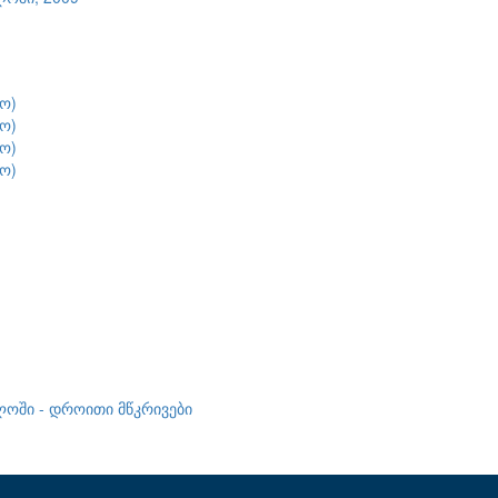
ო)
ო)
ო)
ო)
ლოში - დროითი მწკრივები