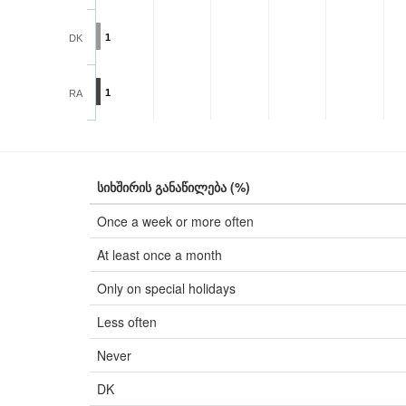
1
DK
1
RA
სიხშირის განაწილება (%)
Once a week or more often
At least once a month
Only on special holidays
Less often
Never
DK