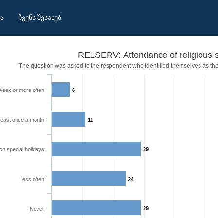
ბა
ჩვენს შესახებ
RELSERV: Attendance of religious s
The question was asked to the respondent who identified themselves as th
week or more often
6
 least once a month
11
on special holidays
29
Less often
24
29
Never