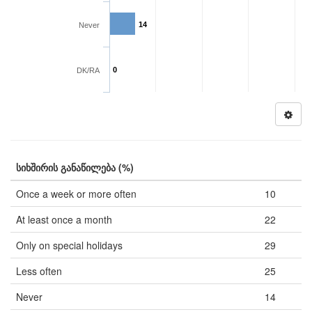
14
Never
0
DK/RA
სიხშირის განაწილება (%)
Once a week or more often
10
At least once a month
22
Only on special holidays
29
Less often
25
Never
14